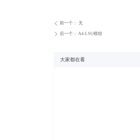
前一个：
无
ꄴ
后一个：
A4-LSU模组
ꄲ
大家都在看