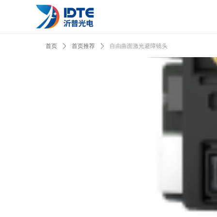
首页
ꄲ
首页推荐
ꄲ
自由曲面激光避障镜头